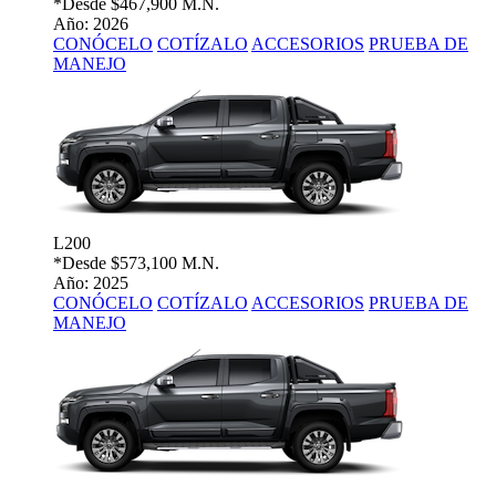
*Desde
$467,900 M.N.
Año: 2026
CONÓCELO
COTÍZALO
ACCESORIOS
PRUEBA DE
MANEJO
L200
*Desde
$573,100 M.N.
Año: 2025
CONÓCELO
COTÍZALO
ACCESORIOS
PRUEBA DE
MANEJO