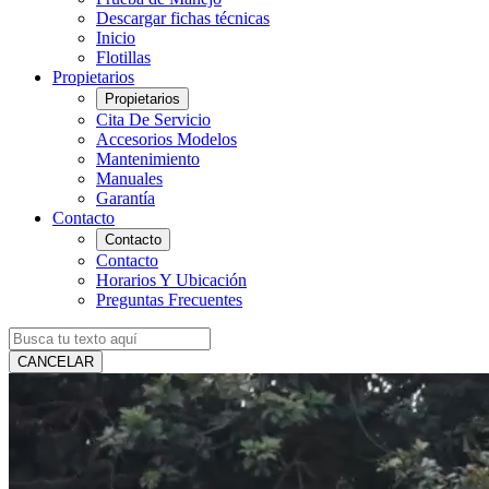
Descargar fichas técnicas
Inicio
Flotillas
Propietarios
Propietarios
Cita De Servicio
Accesorios Modelos
Mantenimiento
Manuales
Garantía
Contacto
Contacto
Contacto
Horarios Y Ubicación
Preguntas Frecuentes
CANCELAR