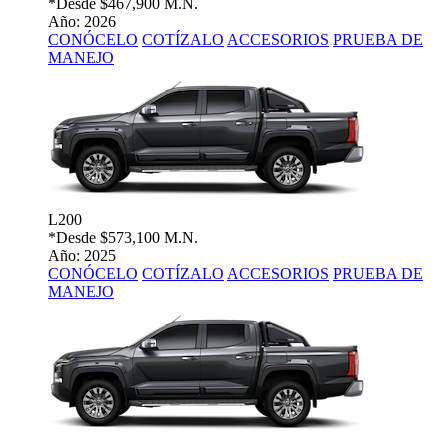
*Desde
$467,900 M.N.
Año: 2026
CONÓCELO
COTÍZALO
ACCESORIOS
PRUEBA DE
MANEJO
L200
*Desde
$573,100 M.N.
Año: 2025
CONÓCELO
COTÍZALO
ACCESORIOS
PRUEBA DE
MANEJO