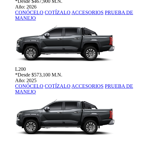
*Desde
$467,900 M.N.
Año: 2026
CONÓCELO
COTÍZALO
ACCESORIOS
PRUEBA DE
MANEJO
L200
*Desde
$573,100 M.N.
Año: 2025
CONÓCELO
COTÍZALO
ACCESORIOS
PRUEBA DE
MANEJO