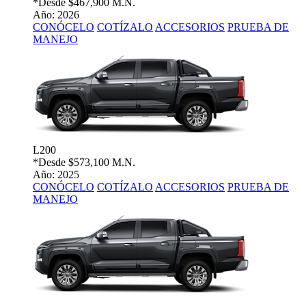
*Desde
$467,900 M.N.
Año: 2026
CONÓCELO
COTÍZALO
ACCESORIOS
PRUEBA DE
MANEJO
L200
*Desde
$573,100 M.N.
Año: 2025
CONÓCELO
COTÍZALO
ACCESORIOS
PRUEBA DE
MANEJO