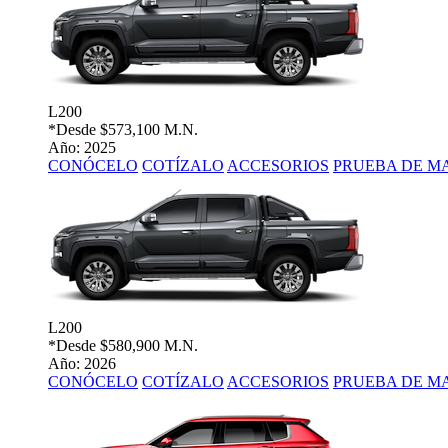
L200
*Desde
$573,100 M.N.
Año: 2025
CONÓCELO
COTÍZALO
ACCESORIOS
PRUEBA DE M
L200
*Desde
$580,900 M.N.
Año: 2026
CONÓCELO
COTÍZALO
ACCESORIOS
PRUEBA DE M