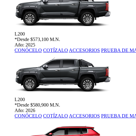
L200
*Desde
$573,100 M.N.
Año: 2025
CONÓCELO
COTÍZALO
ACCESORIOS
PRUEBA DE M
L200
*Desde
$580,900 M.N.
Año: 2026
CONÓCELO
COTÍZALO
ACCESORIOS
PRUEBA DE M