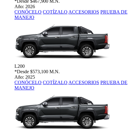
*Desde
$467,900 M.N.
Año: 2026
CONÓCELO
COTÍZALO
ACCESORIOS
PRUEBA DE
MANEJO
L200
*Desde
$573,100 M.N.
Año: 2025
CONÓCELO
COTÍZALO
ACCESORIOS
PRUEBA DE
MANEJO