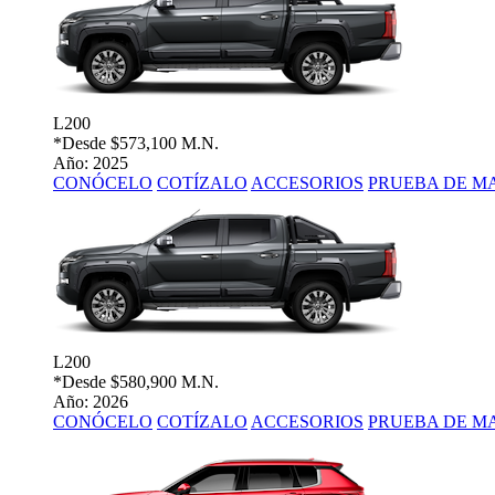
L200
*Desde
$573,100 M.N.
Año: 2025
CONÓCELO
COTÍZALO
ACCESORIOS
PRUEBA DE M
L200
*Desde
$580,900 M.N.
Año: 2026
CONÓCELO
COTÍZALO
ACCESORIOS
PRUEBA DE M