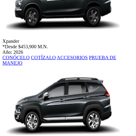
Xpander
*Desde
$453,900 M.N.
Año: 2026
CONÓCELO
COTÍZALO
ACCESORIOS
PRUEBA DE
MANEJO