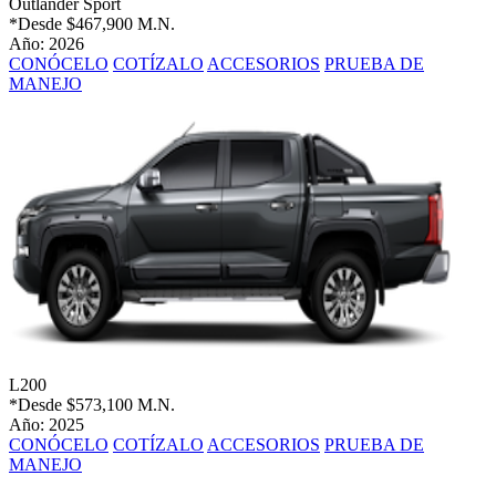
Outlander Sport
*Desde
$467,900 M.N.
Año: 2026
CONÓCELO
COTÍZALO
ACCESORIOS
PRUEBA DE
MANEJO
L200
*Desde
$573,100 M.N.
Año: 2025
CONÓCELO
COTÍZALO
ACCESORIOS
PRUEBA DE
MANEJO