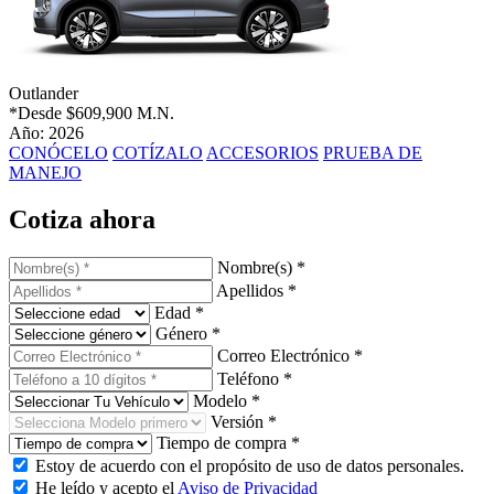
Outlander
*Desde
$609,900 M.N.
Año: 2026
CONÓCELO
COTÍZALO
ACCESORIOS
PRUEBA DE
MANEJO
Cotiza ahora
Nombre(s) *
Apellidos *
Edad *
Género *
Correo Electrónico *
Teléfono *
Modelo *
Versión *
Tiempo de compra *
Estoy de acuerdo con el propósito de uso de datos personales.
He leído y acepto el
Aviso de Privacidad