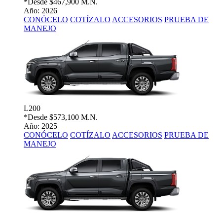
*Desde
$467,900 M.N.
Año: 2026
CONÓCELO
COTÍZALO
ACCESORIOS
PRUEBA DE
MANEJO
L200
*Desde
$573,100 M.N.
Año: 2025
CONÓCELO
COTÍZALO
ACCESORIOS
PRUEBA DE
MANEJO