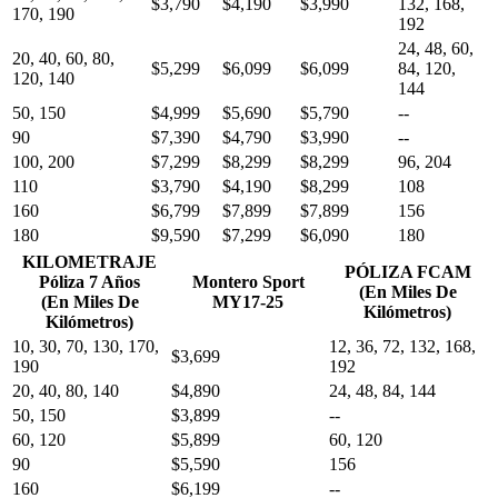
$3,790
$4,190
$3,990
132, 168,
170, 190
192
24, 48, 60,
20, 40, 60, 80,
$5,299
$6,099
$6,099
84, 120,
120, 140
144
50, 150
$4,999
$5,690
$5,790
--
90
$7,390
$4,790
$3,990
--
100, 200
$7,299
$8,299
$8,299
96, 204
110
$3,790
$4,190
$8,299
108
160
$6,799
$7,899
$7,899
156
180
$9,590
$7,299
$6,090
180
KILOMETRAJE
PÓLIZA FCAM
Póliza 7 Años
Montero Sport
(En Miles De
(En Miles De
MY17-25
Kilómetros)
Kilómetros)
10, 30, 70, 130, 170,
12, 36, 72, 132, 168,
$3,699
190
192
20, 40, 80, 140
$4,890
24, 48, 84, 144
50, 150
$3,899
--
60, 120
$5,899
60, 120
90
$5,590
156
160
$6,199
--