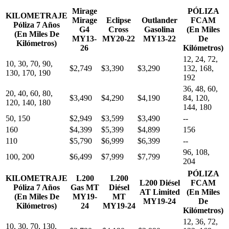
Mirage
PÓLIZA
KILOMETRAJE
Mirage
Eclipse
Outlander
FCAM
Póliza 7 Años
G4
Cross
Gasolina
(En Miles
(En Miles De
MY13-
MY20-22
MY13-22
De
Kilómetros)
26
Kilómetros)
12, 24, 72,
10, 30, 70, 90,
$2,749
$3,390
$3,290
132, 168,
130, 170, 190
192
36, 48, 60,
20, 40, 60, 80,
$3,490
$4,290
$4,190
84, 120,
120, 140, 180
144, 180
50, 150
$2,949
$3,599
$3,490
--
160
$4,399
$5,399
$4,899
156
110
$5,790
$6,999
$6,399
--
96, 108,
100, 200
$6,499
$7,999
$7,799
204
PÓLIZA
KILOMETRAJE
L200
L200
L200 Diésel
FCAM
Póliza 7 Años
Gas MT
Diésel
AT Limited
(En Miles
(En Miles De
MY19-
MT
MY19-24
De
Kilómetros)
24
MY19-24
Kilómetros)
12, 36, 72,
10, 30, 70, 130,