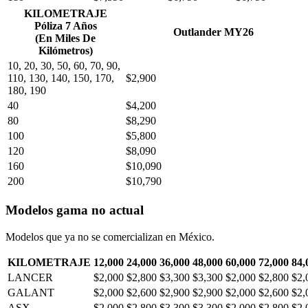
KILOMETRAJE
Póliza 7 Años
Outlander MY26
(En Miles De
Kilómetros)
10, 20, 30, 50, 60, 70, 90,
110, 130, 140, 150, 170,
$2,900
180, 190
40
$4,200
80
$8,290
100
$5,800
120
$8,090
160
$10,090
200
$10,790
Modelos gama no actual
Modelos que ya no se comercializan en México.
KILOMETRAJE
12,000
24,000
36,000
48,000
60,000
72,000
84,
LANCER
$2,000
$2,800
$3,300
$3,300
$2,000
$2,800
$2,
GALANT
$2,000
$2,600
$2,900
$2,900
$2,000
$2,600
$2,
ASX
$2,000
$2,800
$3,300
$3,300
$2,000
$2,800
$2,