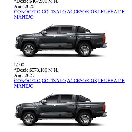
*Desde
$467,900 M.N.
Año: 2026
CONÓCELO
COTÍZALO
ACCESORIOS
PRUEBA DE
MANEJO
L200
*Desde
$573,100 M.N.
Año: 2025
CONÓCELO
COTÍZALO
ACCESORIOS
PRUEBA DE
MANEJO