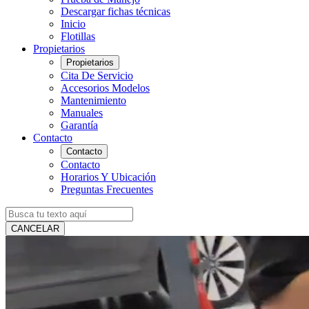
Descargar fichas técnicas
Inicio
Flotillas
Propietarios
Propietarios
Cita De Servicio
Accesorios Modelos
Mantenimiento
Manuales
Garantía
Contacto
Contacto
Contacto
Horarios Y Ubicación
Preguntas Frecuentes
CANCELAR