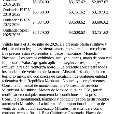
$5,874.00
$3,157.62
$2,897.62
2016-2019
Outlander PHEV
$6,768.00
$3,751.62
$3,197.62
2019-2022
Outlander PHEV
$7,034.00
$3,608.62
$3,606.62
2023-2026
Outlander Sport
$7,179.00
$3,608.62
$3,751.62
2025-2026
Válido hasta el 31 de julio de 2026. La presente oferta sustituye y
deja sin efecto legal a las ofertas anteriores sobre el mismo objeto.
Los precios están expresados en pesos mexicanos, Moneda
Nacional. Los precios exhibidos, incluyen: partes, mano de obra y el
Impuesto al Valor Agregado aplicable, según corresponda (se
excluye la región fronteriza norte1). La presente aplica para todos
los modelos de vehículos de la marca Mitsubishi® adquiridos en
territorio mexicano con placas de circulación de cualquier entidad
federativa de la República Mexicana. No incluye complementos.
Consulta tu manual de mantenimiento y/o asesor de servicio
Mitsubishi. Mitsubishi Motors de Mexico, S.A. de C.V., puede
modificar en cualquier momento las condiciones de la presente.
Consulta disponibilidad, términos y condiciones con tu distribuidor
autorizado Mitsubishi. La información proporcionada en piso de
venta del distribuidor autorizado Mitsubishi se entenderá como
correcta, veraz y final. 1 Baja California: Ensenada, Playas de