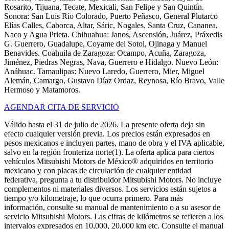
Rosarito, Tijuana, Tecate, Mexicali, San Felipe y San Quintín.
Sonora: San Luis Río Colorado, Puerto Peñasco, General Plutarco
Elías Calles, Caborca, Altar, Sáric, Nogales, Santa Cruz, Cananea,
Naco y Agua Prieta. Chihuahua: Janos, Ascensión, Juárez, Práxedis
G. Guerrero, Guadalupe, Coyame del Sotol, Ojinaga y Manuel
Benavides. Coahuila de Zaragoza: Ocampo, Acuña, Zaragoza,
Jiménez, Piedras Negras, Nava, Guerrero e Hidalgo. Nuevo León:
Anáhuac. Tamaulipas: Nuevo Laredo, Guerrero, Mier, Miguel
Alemán, Camargo, Gustavo Díaz Ordaz, Reynosa, Río Bravo, Valle
Hermoso y Matamoros.
AGENDAR CITA DE SERVICIO
Válido hasta el 31 de julio de 2026. La presente oferta deja sin
efecto cualquier versión previa. Los precios están expresados en
pesos mexicanos e incluyen partes, mano de obra y el IVA aplicable,
salvo en la región fronteriza norte(1). La oferta aplica para ciertos
vehículos Mitsubishi Motors de México® adquiridos en territorio
mexicano y con placas de circulación de cualquier entidad
federativa, pregunta a tu distribuidor Mitsubishi Motors. No incluye
complementos ni materiales diversos. Los servicios están sujetos a
tiempo y/o kilometraje, lo que ocurra primero. Para más
información, consulte su manual de mantenimiento o a su asesor de
servicio Mitsubishi Motors. Las cifras de kilómetros se refieren a los
intervalos expresados en 10,000, 20,000 km etc. Consulte el manual