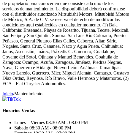
de propietario para conocer en que consiste cada uno de los
servicios de mantenimiento. La disponibilidad deberá confirmarse
con el distribuidor autorizado Mitsubishi Motors. Mitsubishi Motors
de México, S.A. de C.V. se reserva el derecho de modificar las
condiciones aquí establecidas en cualquier momento. (1) Baja
California: Ensenada, Playas de Rosarito, Tijuana, Tecate, Mexicali,
San Felipe y San Quintín. Sonora: San Luis Río Colorado, Puerto
Peñasco, General Plutarco Elías Calles, Caborca, Altar, Sáric,
Nogales, Santa Cruz, Cananea, Naco y Agua Prieta. Chihuahua:
Janos, Ascensión, Juárez, Práxedis G. Guerrero, Guadalupe,
Coyame del Sotol, Ojinaga y Manuel Benavides. Coahuila de
Zaragoza: Ocampo, Acuña, Zaragoza, Jiménez, Piedras Negras,
Nava, Guerrero e Hidalgo. Nuevo León: Anáhuac. Tamaulipas:
Nuevo Laredo, Guerrero, Mier, Miguel Alemán, Camargo, Gustavo
Díaz Ordaz, Reynosa, Río Bravo, Valle Hermoso y Matamoros. (2)
FCA= Fiat Chrysler Automobiles.
Inicio
/
Mantenimiento
Horarios Ventas
Lunes – Viernes
08:30 AM - 08:00 PM
Sábado
08:30 AM - 08:00 PM