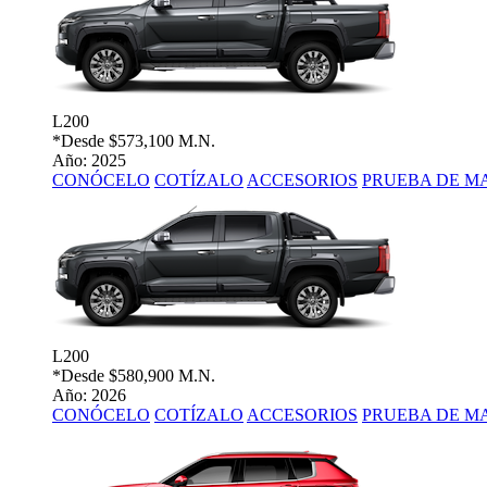
L200
*Desde
$573,100 M.N.
Año: 2025
CONÓCELO
COTÍZALO
ACCESORIOS
PRUEBA DE M
L200
*Desde
$580,900 M.N.
Año: 2026
CONÓCELO
COTÍZALO
ACCESORIOS
PRUEBA DE M