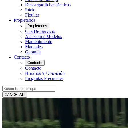
Descargar fichas técnicas
Inicio
Flotillas
Propietarios
Propietarios
Cita De Servicio
Accesorios Modelos
Mantenimiento
Manuales
Garantía
Contacto
Contacto
Contacto
Horarios Y Ubicación
Preguntas Frecuentes
CANCELAR