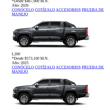
*Desde
$467,900 M.N.
Año: 2026
CONÓCELO
COTÍZALO
ACCESORIOS
PRUEBA DE
MANEJO
L200
*Desde
$573,100 M.N.
Año: 2025
CONÓCELO
COTÍZALO
ACCESORIOS
PRUEBA DE
MANEJO