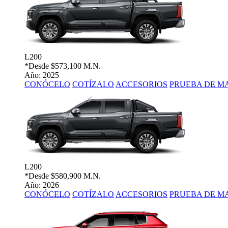
L200
*Desde
$573,100 M.N.
Año: 2025
CONÓCELO
COTÍZALO
ACCESORIOS
PRUEBA DE M
L200
*Desde
$580,900 M.N.
Año: 2026
CONÓCELO
COTÍZALO
ACCESORIOS
PRUEBA DE M