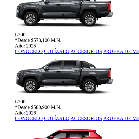
L200
*Desde
$573,100 M.N.
Año: 2025
CONÓCELO
COTÍZALO
ACCESORIOS
PRUEBA DE M
L200
*Desde
$580,900 M.N.
Año: 2026
CONÓCELO
COTÍZALO
ACCESORIOS
PRUEBA DE M