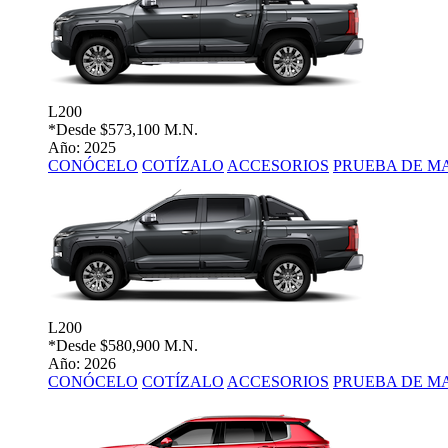
L200
*Desde
$573,100 M.N.
Año: 2025
CONÓCELO
COTÍZALO
ACCESORIOS
PRUEBA DE M
L200
*Desde
$580,900 M.N.
Año: 2026
CONÓCELO
COTÍZALO
ACCESORIOS
PRUEBA DE M