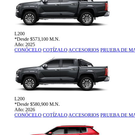
L200
*Desde
$573,100 M.N.
Año: 2025
CONÓCELO
COTÍZALO
ACCESORIOS
PRUEBA DE M
L200
*Desde
$580,900 M.N.
Año: 2026
CONÓCELO
COTÍZALO
ACCESORIOS
PRUEBA DE M