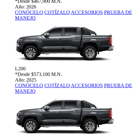
*Desde
$467,900 M.N.
Año: 2026
CONÓCELO
COTÍZALO
ACCESORIOS
PRUEBA DE
MANEJO
L200
*Desde
$573,100 M.N.
Año: 2025
CONÓCELO
COTÍZALO
ACCESORIOS
PRUEBA DE
MANEJO