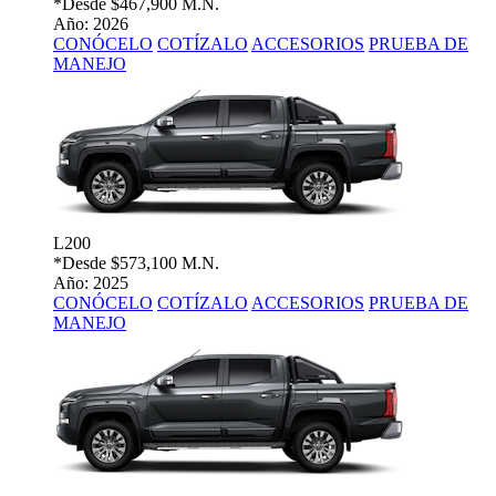
*Desde
$467,900 M.N.
Año: 2026
CONÓCELO
COTÍZALO
ACCESORIOS
PRUEBA DE
MANEJO
L200
*Desde
$573,100 M.N.
Año: 2025
CONÓCELO
COTÍZALO
ACCESORIOS
PRUEBA DE
MANEJO