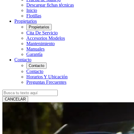
Descargar fichas técnicas
Inicio
Flotillas
Propietarios
Propietarios
Cita De Servicio
Accesorios Modelos
Mantenimiento
Manuales
Garantía
Contacto
Contacto
Contacto
Horarios Y Ubicación
Preguntas Frecuentes
CANCELAR