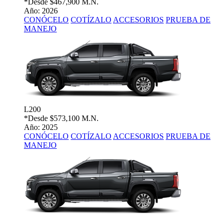
*Desde
$467,900 M.N.
Año: 2026
CONÓCELO
COTÍZALO
ACCESORIOS
PRUEBA DE
MANEJO
L200
*Desde
$573,100 M.N.
Año: 2025
CONÓCELO
COTÍZALO
ACCESORIOS
PRUEBA DE
MANEJO