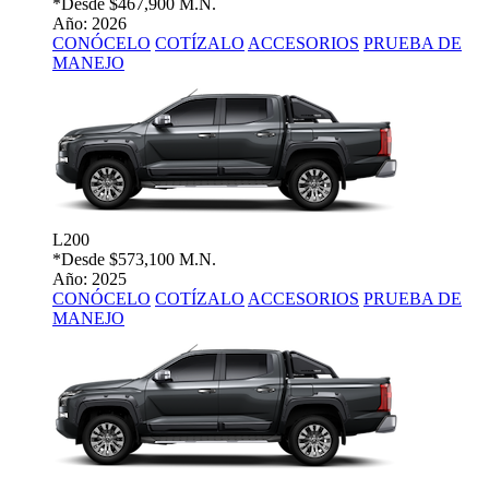
*Desde
$467,900 M.N.
Año: 2026
CONÓCELO
COTÍZALO
ACCESORIOS
PRUEBA DE
MANEJO
L200
*Desde
$573,100 M.N.
Año: 2025
CONÓCELO
COTÍZALO
ACCESORIOS
PRUEBA DE
MANEJO