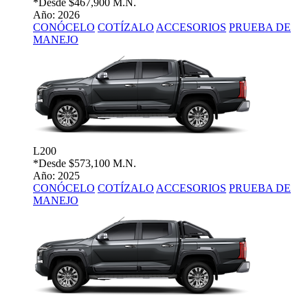
*Desde
$467,900 M.N.
Año: 2026
CONÓCELO
COTÍZALO
ACCESORIOS
PRUEBA DE
MANEJO
L200
*Desde
$573,100 M.N.
Año: 2025
CONÓCELO
COTÍZALO
ACCESORIOS
PRUEBA DE
MANEJO