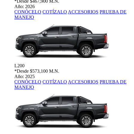
*Desde
$467,900 M.N.
Año: 2026
CONÓCELO
COTÍZALO
ACCESORIOS
PRUEBA DE
MANEJO
L200
*Desde
$573,100 M.N.
Año: 2025
CONÓCELO
COTÍZALO
ACCESORIOS
PRUEBA DE
MANEJO