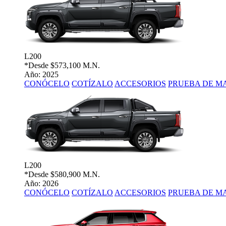
L200
*Desde
$573,100 M.N.
Año: 2025
CONÓCELO
COTÍZALO
ACCESORIOS
PRUEBA DE M
L200
*Desde
$580,900 M.N.
Año: 2026
CONÓCELO
COTÍZALO
ACCESORIOS
PRUEBA DE M